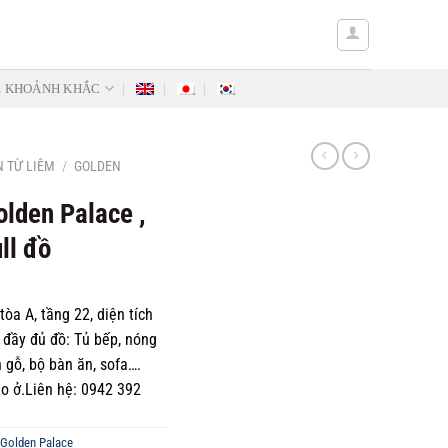
Ẻ KHOẢNH KHẮC
 TỪ LIÊM
/
GOLDEN
lden Palace ,
ll đồ
òa A, tầng 22, diện tích
 đầy đủ đồ: Tủ bếp, nóng
n gỗ, bộ bàn ăn, sofa….
ào ở.Liên hệ: 0942 392
Golden Palace