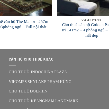
GOLDEN PALACE
uê căn hộ The Manor –257m
Cho thuê căn hộ Golden P
3phòng ngủ – Full nội thất
Trì 141m2 – 4 phòng ngủ – 
thất đẹp
CĂN HỘ CHO THUÊ KHÁC
CHO THUÊ INDOCHINA PLAZA
VIHOMES SKYLAKE PHẠM HÙNG
CHO THUÊ DOLPHIN
n
CHO THUÊ KEANGNAM LANDMARK