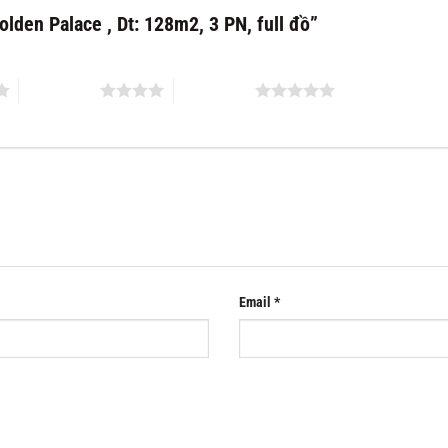
olden Palace , Dt: 128m2, 3 PN, full đồ”
4 of 5 stars
5 of 5 stars
Email
*