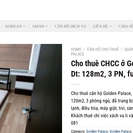
KOREAN
JAPAN
CĂN HỘ DỊCH VỤ
LIÊN HỆ
CHIA S
HOME
/
CĂN HỘ CHO THUÊ
/
QUẬN
PALACE
Cho thuê CHCC ở Go
Dt: 128m2, 3 PN, fu
Add to
Wishlist
Cho thuê căn hộ Golden Palace, t
120m2, 3 phòng ngủ, đã trang bị
lạnh, điều hòa, máy giặt, tivi, sà
Khách thuê chỉ việc xách va li v
081
Category:
Golden Palace
,
Golden Palace
,