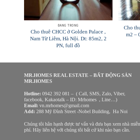
ĐANG TRỐNG
olden
Cho th
Cho thuê CHCC ở Golden Palace ,
ng ngủ
m2 – 0
Nam Từ Liêm, Hà Nội. Dt: 85m2, 2
PN, full đồ
MR.HOMES REAL ESTATE – BẤT ĐỘNG SẢN
MR.HOMES
Hotline:
0942 392 081 – ( Call, SMS, Zalo, Viber,
facebook, Kakaotalk – ID: Mrhomes , Line…)
Email:
vn.mrhomes@gmail.com
Add:
288 Mỹ Đình Street -Nobel Building, Ha Noi
Chúng tôi hân hạnh được tư vấn và đưa bạn xem nhà miễ
phí. Hãy liên hệ với chúng tôi bất cứ khi nào bạn cần.