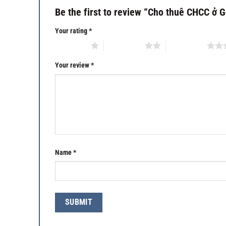
Be the first to review “Cho thuê CHCC ở G
Your rating
*
1 of 5 stars
2 of 5 stars
3 of 5 stars
Your review
*
Name
*