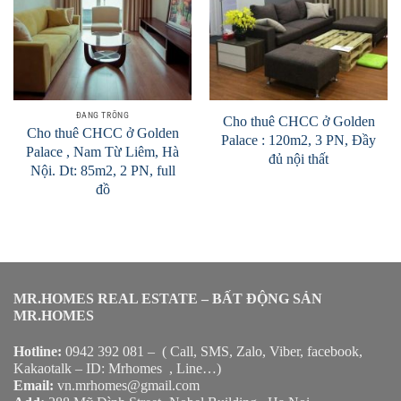
ĐANG TRỐNG
Cho thuê CHCC ở Golden
Cho thuê CHCC ở Golden
Palace : 120m2, 3 PN, Đầy
Palace , Nam Từ Liêm, Hà
đủ nội thất
Nội. Dt: 85m2, 2 PN, full
đồ
MR.HOMES REAL ESTATE – BẤT ĐỘNG SẢN
MR.HOMES
Hotline:
0942 392 081 – ( Call, SMS, Zalo, Viber, facebook,
Kakaotalk – ID: Mrhomes , Line…)
Email:
vn.mrhomes@gmail.com