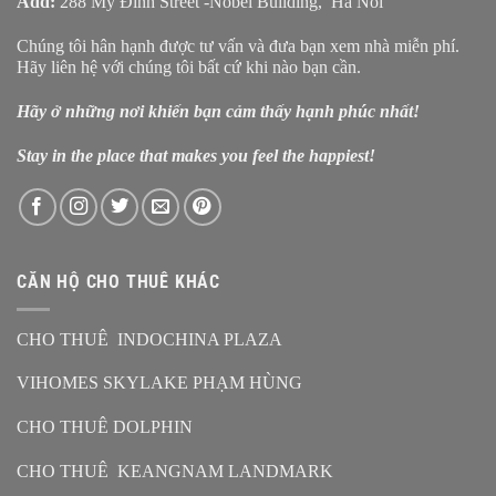
Add:
288 Mỹ Đình Street -Nobel Building, Ha Noi
Chúng tôi hân hạnh được tư vấn và đưa bạn xem nhà miễn phí.
Hãy liên hệ với chúng tôi bất cứ khi nào bạn cần.
Hãy ở những nơi khiến bạn cảm thấy hạnh phúc nhất!
Stay in the place that makes you feel the happiest!
CĂN HỘ CHO THUÊ KHÁC
CHO THUÊ INDOCHINA PLAZA
VIHOMES SKYLAKE PHẠM HÙNG
CHO THUÊ DOLPHIN
CHO THUÊ KEANGNAM LANDMARK