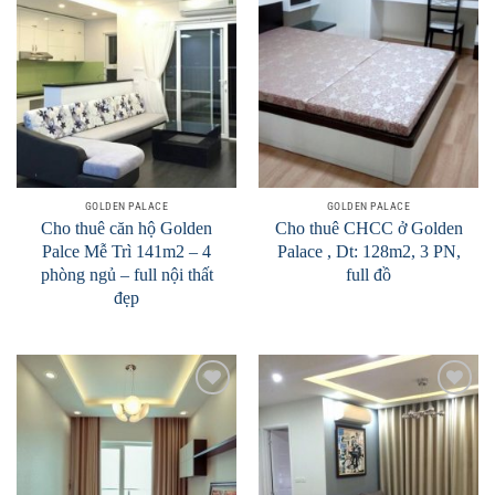
Add to
Add to
Wishlist
Wishlist
GOLDEN PALACE
GOLDEN PALACE
Cho thuê căn hộ Golden
Cho thuê CHCC ở Golden
Palce Mễ Trì 141m2 – 4
Palace , Dt: 128m2, 3 PN,
phòng ngủ – full nội thất
full đồ
đẹp
Add to
Add to
Wishlist
Wishlist