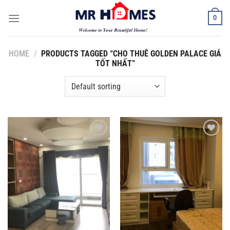
Skip
0
to
content
HOME
/
PRODUCTS TAGGED “CHO THUÊ GOLDEN PALACE GIÁ
TỐT NHẤT”
Add to
Add to
Wishlist
Wishlist