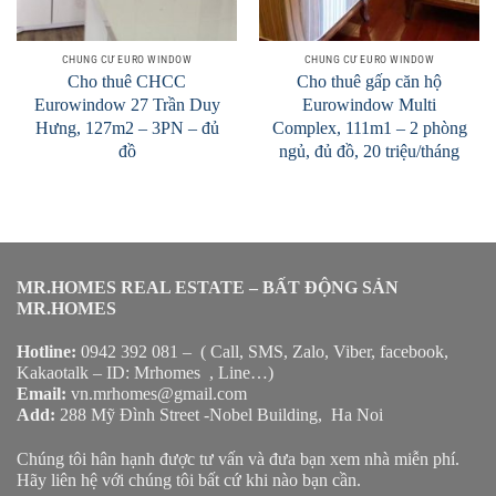
CHUNG CƯ EURO WINDOW
CHUNG CƯ EURO WINDOW
Cho thuê CHCC
Cho thuê gấp căn hộ
Eurowindow 27 Trần Duy
Eurowindow Multi
Hưng, 127m2 – 3PN – đủ
Complex, 111m1 – 2 phòng
đồ
ngủ, đủ đồ, 20 triệu/tháng
MR.HOMES REAL ESTATE – BẤT ĐỘNG SẢN
MR.HOMES
Hotline:
0942 392 081 – ( Call, SMS, Zalo, Viber, facebook,
Kakaotalk – ID: Mrhomes , Line…)
Email:
vn.mrhomes@gmail.com
Add:
288 Mỹ Đình Street -Nobel Building, Ha Noi
Chúng tôi hân hạnh được tư vấn và đưa bạn xem nhà miễn phí.
Hãy liên hệ với chúng tôi bất cứ khi nào bạn cần.