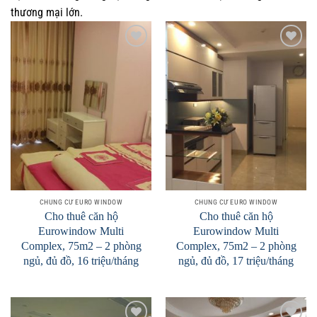
thương mại lớn.
Add to
Add to
Wishlist
Wishlist
CHUNG CƯ EURO WINDOW
CHUNG CƯ EURO WINDOW
Cho thuê căn hộ
Cho thuê căn hộ
Eurowindow Multi
Eurowindow Multi
Complex, 75m2 – 2 phòng
Complex, 75m2 – 2 phòng
ngủ, đủ đồ, 16 triệu/tháng
ngủ, đủ đồ, 17 triệu/tháng