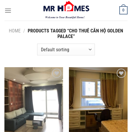
Skip
0
to
content
HOME
/
PRODUCTS TAGGED “CHO THUÊ CĂN HỘ GOLDEN
PALACE”
Add to
Add to
Wishlist
Wishlist