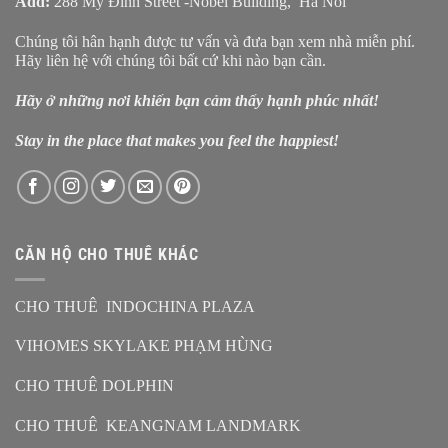
Add:
288 Mỹ Đình Street -Nobel Building, Ha Noi
Chúng tôi hân hạnh được tư vấn và đưa bạn xem nhà miễn phí.
Hãy liên hệ với chúng tôi bất cứ khi nào bạn cần.
Hãy ở những nơi khiến bạn cảm thấy hạnh phúc nhất!
Stay in the place that makes you feel the happiest!
CĂN HỘ CHO THUÊ KHÁC
CHO THUÊ INDOCHINA PLAZA
VIHOMES SKYLAKE PHẠM HÙNG
CHO THUÊ DOLPHIN
CHO THUÊ KEANGNAM LANDMARK