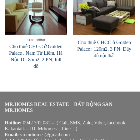
ĐANG TRỐNG
Cho thuê CHCC ở Golden
Cho thuê CHCC ở Golden
Palace : 120m2, 3 PN, Đầy
Palace , Nam Từ Liêm, Hà
đủ nội thất
Nội. Dt: 85m2, 2 PN, full
đồ
MR.HOMES REAL ESTATE – BẤT ĐỘNG SẢN
MR.HOMES
Hotline:
0942 392 081 – ( Call, SMS, Zalo, Viber, facebook,
Kakaotalk – ID: Mrhomes , Line…)
Email:
vn.mrhomes@gmail.com