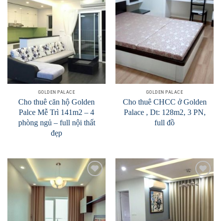
Add to
Add to
Wishlist
Wishlist
GOLDEN PALACE
GOLDEN PALACE
Cho thuê căn hộ Golden
Cho thuê CHCC ở Golden
Palce Mễ Trì 141m2 – 4
Palace , Dt: 128m2, 3 PN,
phòng ngủ – full nội thất
full đồ
đẹp
Add to
Add to
Wishlist
Wishlist