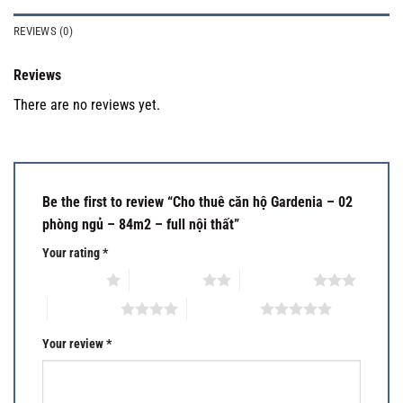
REVIEWS (0)
Reviews
There are no reviews yet.
Be the first to review “Cho thuê căn hộ Gardenia – 02
phòng ngủ – 84m2 – full nội thất”
Your rating
*
1 of 5 stars
2 of 5 stars
3 of 5 stars
4 of 5 stars
5 of 5 stars
Your review
*