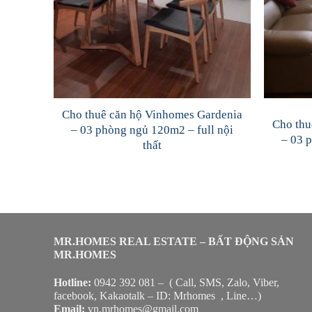
Cho thuê căn hộ Vinhomes Gardenia
Cho thu
– 03 phòng ngủ 120m2 – full nội
– 03 
thất
MR.HOMES REAL ESTATE – BẤT ĐỘNG SẢN
MR.HOMES
Hotline:
0942 392 081 – ( Call, SMS, Zalo, Viber,
facebook, Kakaotalk – ID: Mrhomes , Line…)
Email:
vn.mrhomes@gmail.com