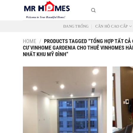
Skip
to
content
ĐANG TRỐNG
CĂN HỘ CAO CẤP
HOME
/
PRODUCTS TAGGED “TỔNG HỢP TẤT CẢ 
CƯ VINHOME GARDENIA CHO THUÊ VINHOMES HÀM
NHẤT KHU MỸ ĐÌNH”
Add to
Wishlist