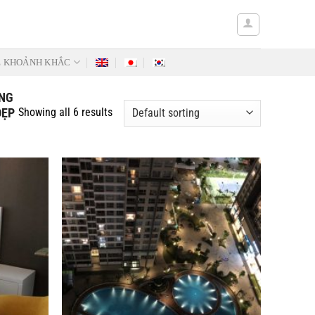
Ẻ KHOẢNH KHẮC
UNG
ĐẸP
Showing all 6 results
Add to
Add to
Wishlist
Wishlist