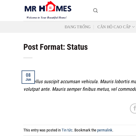
Skip
to
content
ĐANG TRỐNG
CĂN HỘ CAO CẤP
Post Format: Status
08
Jun
Phasellus suscipit accumsan vehicula. Mauris lobortis m
volutpat ante. Mauris semper finibus metus, vel commodo
This entry was posted in
Tin tức
. Bookmark the
permalink
.