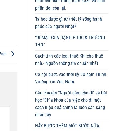
nhất cho bạn trong năm 2020 và suốt
phần đời còn lại.
Ta học được gì từ triết lý sống hạnh
phúc của người Nhật?
“BÍ MẬT CỦA HẠNH PHÚC & TRƯỜNG
THỌ”
Post
Cách tính các loại thuế Khi cho thuê
nhà.- Nguồn thông tin chuẩn nhất
Cơ hội bước vào thời kỳ 50 năm Thịnh
Vượng cho Việt Nam.
Câu chuyện “Người dám cho đi” và bài
học “Chìa khóa của việc cho đi một
cách hiệu quả chính là luôn sẵn sàng
nhận lấy
HÃY BƯỚC THÊM MỘT BƯỚC NỮA