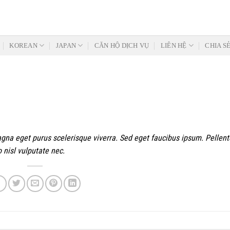
KOREAN
JAPAN
CĂN HỘ DỊCH VỤ
LIÊN HỆ
CHIA S
agna eget purus scelerisque viverra. Sed eget faucibus ipsum. Pellen
 nisl vulputate nec.