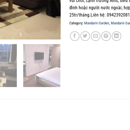
vui chơi, cạnh trường Ams, siêu 
đình hoặc người nước ngoài, hợp
25tr/tháng.Liên hệ: 0942392081
Category:
Mandarin Garden
,
Mandarin Ga