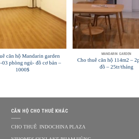
MANDARIN GARDEN
uê căn hộ Mandarin garden
Cho thuê căn hộ 114m2 – 2p
-03 phòng ngủ- đồ cơ bản –
đồ – 25tr/tháng
1000$
CĂN HỘ CHO THUÊ KHÁC
CHO THUÊ INDOCHINA PLAZA