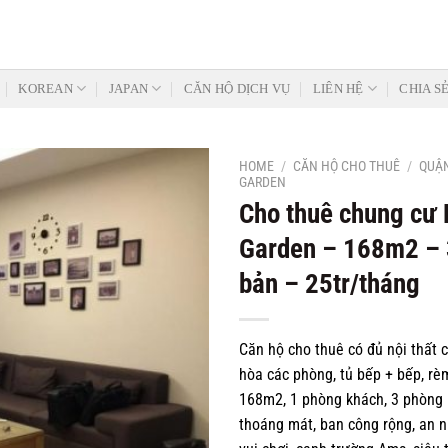
KOREAN
JAPAN
CĂN HỘ DỊCH VỤ
LIÊN HỆ
CHIA S
HOME
/
CĂN HỘ CHO THUÊ
/
QUẬN
GARDEN
Cho thuê chung cư
Garden – 168m2 – 
Add to
Wishlist
bản – 25tr/tháng
Căn hộ cho thuê có đủ nội thất 
hòa các phòng, tủ bếp + bếp, rèm
168m2, 1 phòng khách, 3 phòng n
thoáng mát, ban công rộng, an n