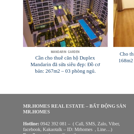
MANDARIN GARDEN
Cho th
arden
Cần cho thuê căn hộ Duplex
168m2 
750$
Mandarin đã sửa siêu đẹp: Đồ cơ
bản: 267m2 – 03 phòng ngủ.
MR.HOMES REAL ESTATE – BẤT ĐỘNG SẢN
MR.HOMES
Hotline:
0942 392 081 – ( Call, SMS, Zalo, Viber,
facebook, Kakaotalk – ID: Mrhomes , Line…)