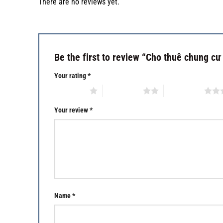
There are no reviews yet.
Be the first to review “Cho thuê chung 
Your rating
*
1 of 5 stars
2 of 5 stars
3 of 5 stars
Your review
*
Name
*