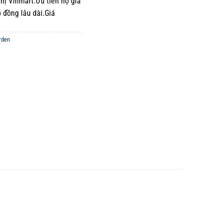
thị Vinmart.Ưu tiên hộ gia
 đồng lâu dài.Giá
rden