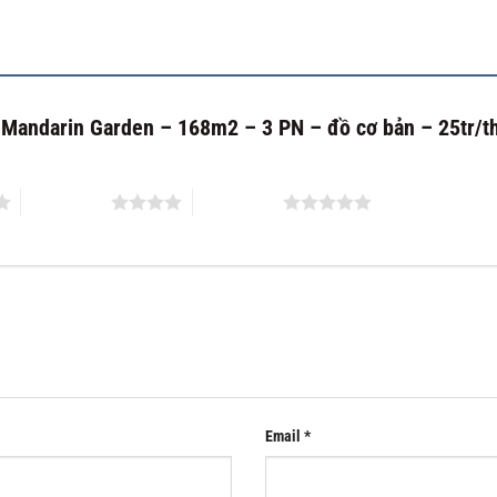
cư Mandarin Garden – 168m2 – 3 PN – đồ cơ bản – 25tr/
4 of 5 stars
5 of 5 stars
Email
*