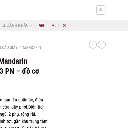
Ẻ KHOẢNH KHẮC
 CẦU GIẤY
/
MANDARIN
 Mandarin
3 PN – đồ cơ
cơ bản: Tủ quần áo, điều
 cửa, dây phơi.Diện tích
gủ, 2 phụ, rộng rãi,
inh tốt, gần khu trung tâm