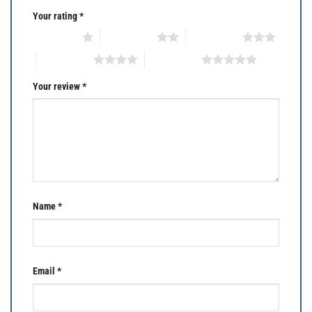
Your rating
*
1 of 5 stars
2 of 5 stars
3 of 5 stars
4 of 5 stars
5 of 5 stars
Your review
*
Name
*
Email
*