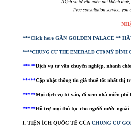
(Dịch vụ tư vấn miễn phí khách thuê, 
Free consultation service, you
NH
***Click here GẦN GOLDEN PALACE ** 
****CHUNG CƯ THE EMERALD CT8 MỸ ĐÌNH GIÁ 
*****
Dịch vụ tư vấn chuyên nghiệp, nhanh chó
*****
Cập nhật thông tin giá thuê tốt nhất thị 
*****
Mọi dịch vụ tư vấn, đi xem nhà miễn phí
*****
Hỗ trợ mọi thủ tục cho người nước ngoài 
I. TIỆN ÍCH QUỐC TẾ CỦA
CHUNG CƯ GO