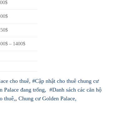
100$
200$
250$
00$ – 1400$
ace cho thuê,
#Cập nhật cho thuê chung cư
n Palace đang trống, #
Danh sách các căn hộ
o thuê,
,
Chung cư Golden Palace,