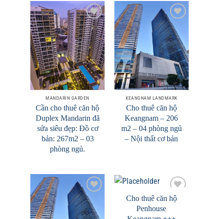
Add to
Add to
Wishlist
Wishlist
MANDARIN GARDEN
KEANGNAM LANDMARK
Cần cho thuê căn hộ
Cho thuê căn hộ
Duplex Mandarin đã
Keangnam – 206
sửa siêu đẹp: Đồ cơ
m2 – 04 phòng ngủ
bản: 267m2 – 03
– Nội thất cơ bản
phòng ngủ.
Cho thuê căn hộ
Penhouse
Add to
Add to
Keangnam +++