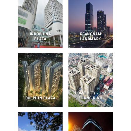
INDOCHINA
KEANGNAM
PLAZA
LANDMARK
HOME CITY - 117
DOLPHIN PLAZA
TRUNG KÍNH