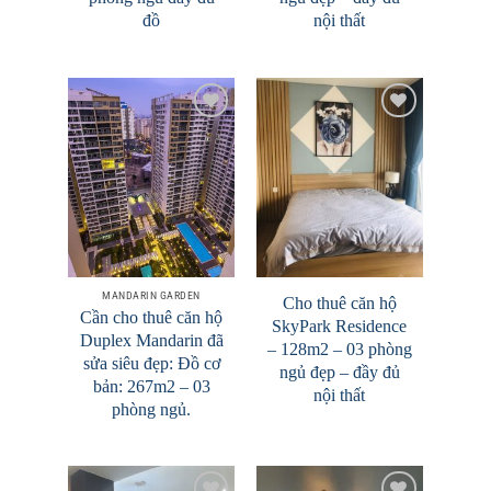
đồ
nội thất
Add to
Add to
Wishlist
Wishlist
MANDARIN GARDEN
Cho thuê căn hộ
Cần cho thuê căn hộ
SkyPark Residence
Duplex Mandarin đã
– 128m2 – 03 phòng
sửa siêu đẹp: Đồ cơ
ngủ đẹp – đầy đủ
bản: 267m2 – 03
nội thất
phòng ngủ.