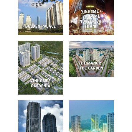
VINHOME -
VINCOME
NGUYỄN CHÍ
GOLDEN PALACE
THANH
THE MANOR -
THE GARDEN
VINHOMES
GARDENIA