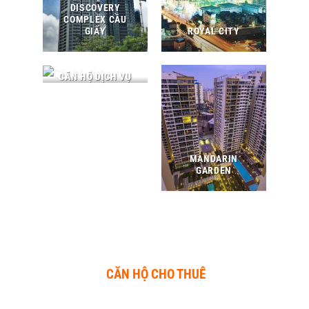
DISCOVERY
COMPLEX CẦU
GIẤY
ROYAL CITY
CĂN HỘ DỊCH VỤ
MANDARIN
GARDEN
CĂN HỘ CHO THUÊ