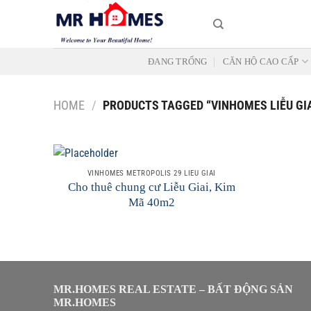
Skip
to
content
ĐANG TRỐNG
CĂN HỘ CAO CẤP
HOME
/
PRODUCTS TAGGED “VINHOMES LIỄU GIA
VINHOMES METROPOLIS 29 LIỄU GIAI
Cho thuê chung cư Liễu Giai, Kim
Mã 40m2
Add to
Wishlist
MR.HOMES REAL ESTATE – BẤT ĐỘNG SẢN
MR.HOMES