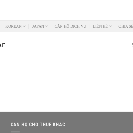
KOREAN
JAPAN
CĂN HỘ DỊCH VỤ
LIÊN HỆ
CHIA S
I”
CĂN HỘ CHO THUÊ KHÁC