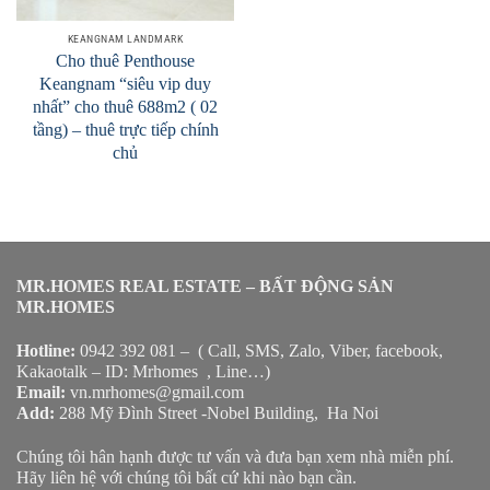
KEANGNAM LANDMARK
Cho thuê Penthouse
Keangnam “siêu vip duy
nhất” cho thuê 688m2 ( 02
tầng) – thuê trực tiếp chính
chủ
MR.HOMES REAL ESTATE – BẤT ĐỘNG SẢN
MR.HOMES
Hotline:
0942 392 081 – ( Call, SMS, Zalo, Viber, facebook,
Kakaotalk – ID: Mrhomes , Line…)
Email:
vn.mrhomes@gmail.com
Add:
288 Mỹ Đình Street -Nobel Building, Ha Noi
Chúng tôi hân hạnh được tư vấn và đưa bạn xem nhà miễn phí.
Hãy liên hệ với chúng tôi bất cứ khi nào bạn cần.