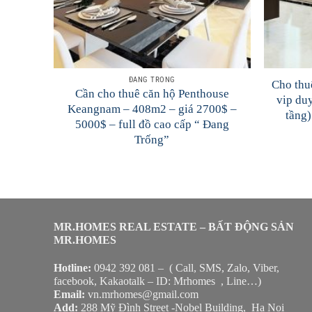
ĐANG TRỐNG
Cho thu
Cần cho thuê căn hộ Penthouse
vip du
Keangnam – 408m2 – giá 2700$ –
tầng)
5000$ – full đồ cao cấp “ Đang
Trống”
MR.HOMES REAL ESTATE – BẤT ĐỘNG SẢN
MR.HOMES
Hotline:
0942 392 081 – ( Call, SMS, Zalo, Viber,
facebook, Kakaotalk – ID: Mrhomes , Line…)
Email:
vn.mrhomes@gmail.com
Add:
288 Mỹ Đình Street -Nobel Building, Ha Noi