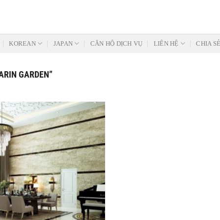
KOREAN
JAPAN
CĂN HỘ DỊCH VỤ
LIÊN HỆ
CHIA S
ARIN GARDEN”
Add to
Wishlist