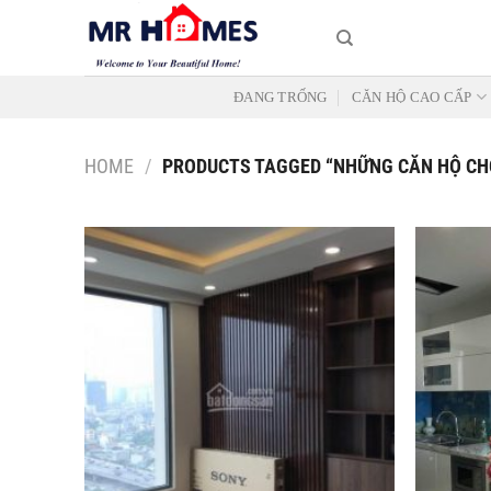
Skip
to
content
ĐANG TRỐNG
CĂN HỘ CAO CẤP
HOME
/
PRODUCTS TAGGED “NHỮNG CĂN HỘ CHO
Add to
Wishlist