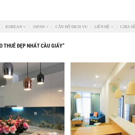
KOREAN
JAPAN
CĂN HỘ DỊCH VỤ
LIÊN HỆ
CHIA S
 THUÊ ĐẸP NHẤT CẦU GIẤY”
Add to
Wishlist