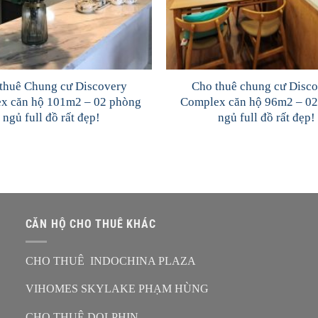
thuê Chung cư Discovery
Cho thuê chung cư Disc
x căn hộ 101m2 – 02 phòng
Complex căn hộ 96m2 – 0
ngủ full đồ rất đẹp!
ngủ full đồ rất đẹp!
CĂN HỘ CHO THUÊ KHÁC
CHO THUÊ INDOCHINA PLAZA
VIHOMES SKYLAKE PHẠM HÙNG
CHO THUÊ DOLPHIN