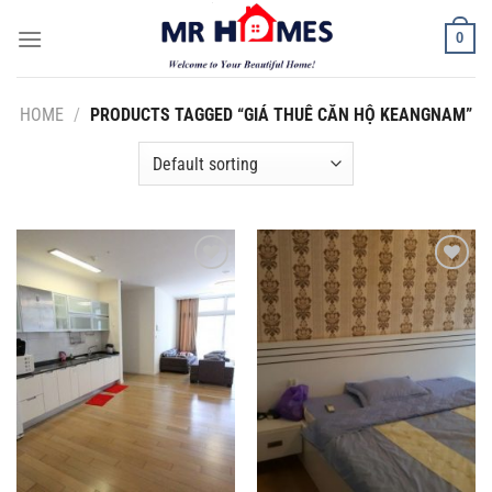
Skip
0
to
content
HOME
/
PRODUCTS TAGGED “GIÁ THUÊ CĂN HỘ KEANGNAM”
Add to
Add to
Wishlist
Wishlist