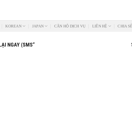
KOREAN
JAPAN
CĂN HỘ DỊCH VỤ
LIÊN HỆ
CHIA S
LẠI NGAY (SMS”