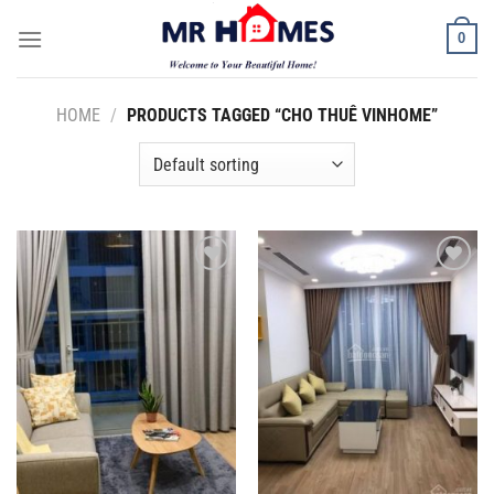
Skip
0
to
content
HOME
/
PRODUCTS TAGGED “CHO THUÊ VINHOME”
Add to
Add to
Wishlist
Wishlist