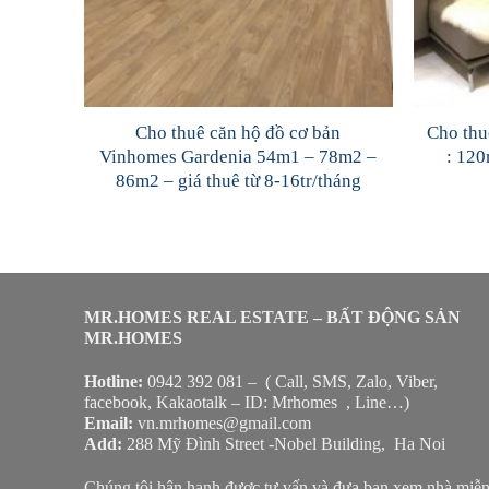
Cho thuê căn hộ đồ cơ bản
Cho thu
Vinhomes Gardenia 54m1 – 78m2 –
: 120
86m2 – giá thuê từ 8-16tr/tháng
MR.HOMES REAL ESTATE – BẤT ĐỘNG SẢN
MR.HOMES
Hotline:
0942 392 081 – ( Call, SMS, Zalo, Viber,
facebook, Kakaotalk – ID: Mrhomes , Line…)
Email:
vn.mrhomes@gmail.com
Add:
288 Mỹ Đình Street -Nobel Building, Ha Noi
Chúng tôi hân hạnh được tư vấn và đưa bạn xem nhà miễ