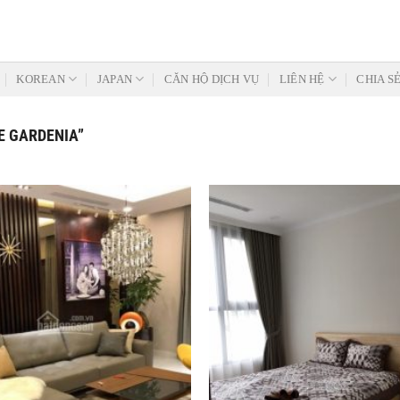
KOREAN
JAPAN
CĂN HỘ DỊCH VỤ
LIÊN HỆ
CHIA S
E GARDENIA”
Add to
Wishlist