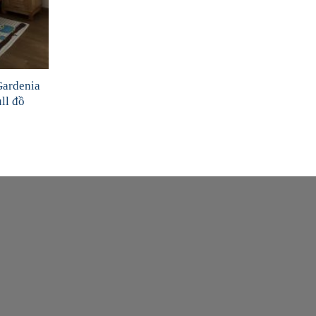
Gardenia
ll đồ