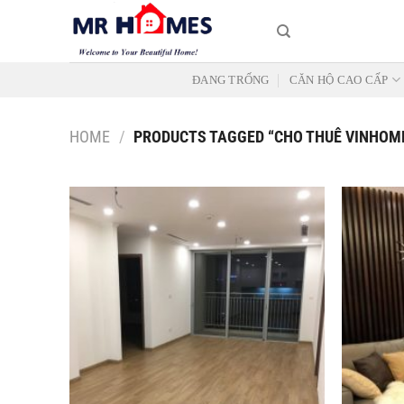
Skip
to
content
ĐANG TRỐNG
CĂN HỘ CAO CẤP
HOME
/
PRODUCTS TAGGED “CHO THUÊ VINHOM
Add to
Wishlist