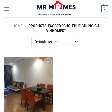
Skip
0
to
content
HOME
/
PRODUCTS TAGGED “CHO THUÊ CHUNG CƯ
VINHOMES”
Add to
Wishlist