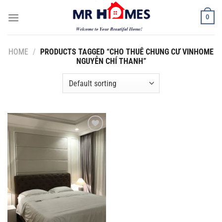
Skip
0
to
content
HOME
/
PRODUCTS TAGGED “CHO THUÊ CHUNG CƯ VINHOME
NGUYỄN CHÍ THANH”
Add to
Wishlist