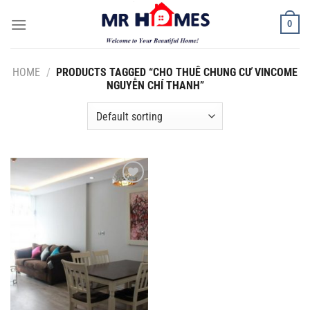
Skip
0
to
content
HOME
/
PRODUCTS TAGGED “CHO THUÊ CHUNG CƯ VINCOME
NGUYỄN CHÍ THANH”
Add to
Wishlist