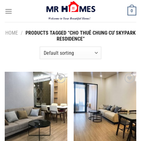
Skip
0
to
content
HOME
/
PRODUCTS TAGGED “CHO THUÊ CHUNG CƯ SKYPARK
RESDIDENCE”
Add to
Add to
Wishlist
Wishlist