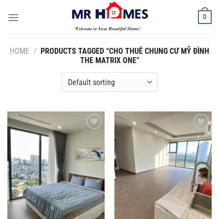
Skip
0
to
content
HOME
/
PRODUCTS TAGGED “CHO THUÊ CHUNG CƯ MỸ ĐÌNH
THE MATRIX ONE”
Add to
Add to
Wishlist
Wishlist