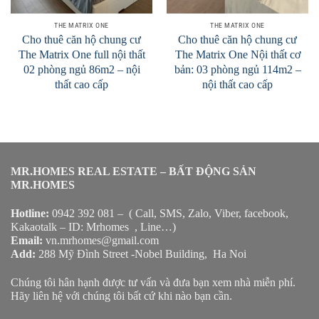
THE MATRIX ONE
THE MATRIX ONE
Cho thuê căn hộ chung cư
Cho thuê căn hộ chung cư
The Matrix One full nội thất
The Matrix One Nội thất cơ
02 phòng ngủ 86m2 – nội
bản: 03 phòng ngủ 114m2 –
thất cao cấp
nội thất cao cấp
MR.HOMES REAL ESTATE – BẤT ĐỘNG SẢN
MR.HOMES
Hotline:
0942 392 081 – ( Call, SMS, Zalo, Viber, facebook,
Kakaotalk – ID: Mrhomes , Line…)
Email:
vn.mrhomes@gmail.com
Add:
288 Mỹ Đình Street -Nobel Building, Ha Noi
Chúng tôi hân hạnh được tư vấn và đưa bạn xem nhà miễn phí.
Hãy liên hệ với chúng tôi bất cứ khi nào bạn cần.