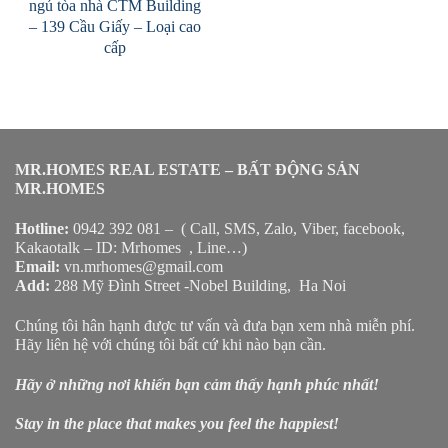
ngủ tòa nhà CTM Building
– 139 Cầu Giấy – Loại cao
cấp
MR.HOMES REAL ESTATE – BẤT ĐỘNG SẢN
MR.HOMES
Hotline:
0942 392 081 – ( Call, SMS, Zalo, Viber, facebook,
Kakaotalk – ID: Mrhomes , Line…)
Email:
vn.mrhomes@gmail.com
Add:
288 Mỹ Đình Street -Nobel Building, Ha Noi
Chúng tôi hân hạnh được tư vấn và đưa bạn xem nhà miễn phí.
Hãy liên hệ với chúng tôi bất cứ khi nào bạn cần.
Hãy ở những nơi khiến bạn cảm thấy hạnh phúc nhất!
Stay in the place that makes you feel the happiest!