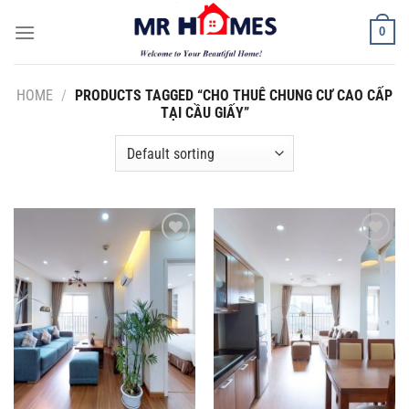
Skip
0
to
content
HOME
/
PRODUCTS TAGGED “CHO THUÊ CHUNG CƯ CAO CẤP
TẠI CẦU GIẤY”
Add to
Add to
Wishlist
Wishlist