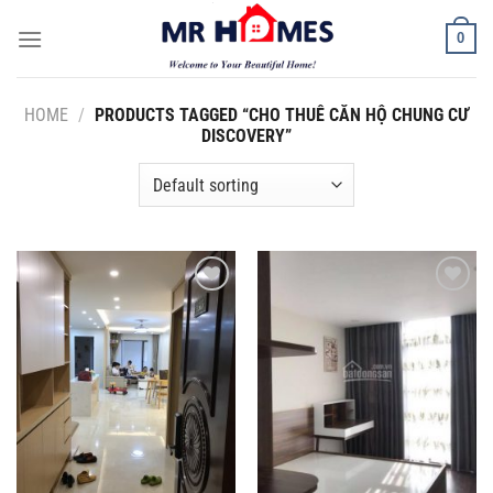
Skip
0
to
content
HOME
/
PRODUCTS TAGGED “CHO THUÊ CĂN HỘ CHUNG CƯ
DISCOVERY”
Add to
Add to
Wishlist
Wishlist