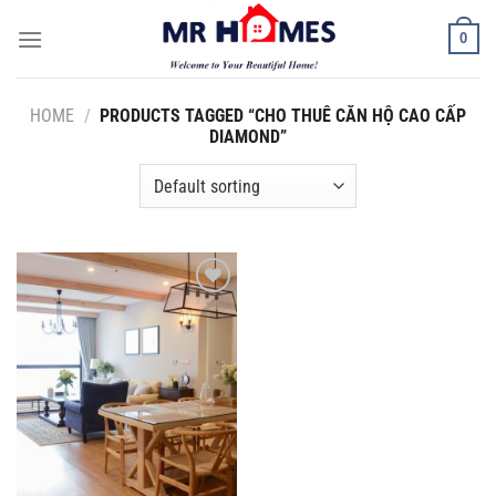
Skip
0
to
content
HOME
/
PRODUCTS TAGGED “CHO THUÊ CĂN HỘ CAO CẤP
DIAMOND”
Add to
Wishlist