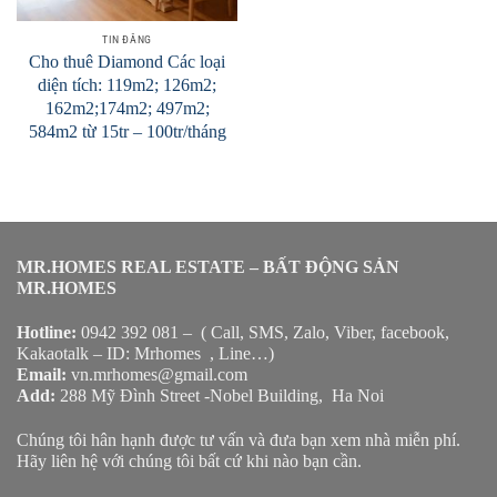
TIN ĐĂNG
Cho thuê Diamond Các loại
diện tích: 119m2; 126m2;
162m2;174m2; 497m2;
584m2 từ 15tr – 100tr/tháng
MR.HOMES REAL ESTATE – BẤT ĐỘNG SẢN
MR.HOMES
Hotline:
0942 392 081 – ( Call, SMS, Zalo, Viber, facebook,
Kakaotalk – ID: Mrhomes , Line…)
Email:
vn.mrhomes@gmail.com
Add:
288 Mỹ Đình Street -Nobel Building, Ha Noi
Chúng tôi hân hạnh được tư vấn và đưa bạn xem nhà miễn phí.
Hãy liên hệ với chúng tôi bất cứ khi nào bạn cần.