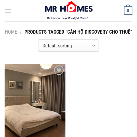
Skip
0
to
content
HOME
/
PRODUCTS TAGGED “CĂN HỘ DISCOVERY CHO THUÊ”
Add to
Wishlist