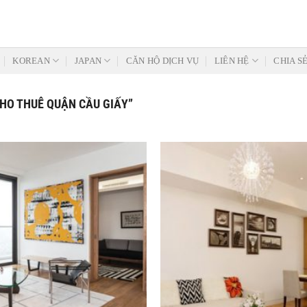
KOREAN
JAPAN
CĂN HỘ DỊCH VỤ
LIÊN HỆ
CHIA S
HO THUÊ QUẬN CẦU GIẤY”
Add to
Wishlist