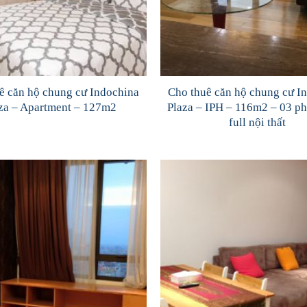
ê căn hộ chung cư Indochina
Cho thuê căn hộ chung cư I
za – Apartment – 127m2
Plaza – IPH – 116m2 – 03 p
full nội thất
Add to
Wishlist