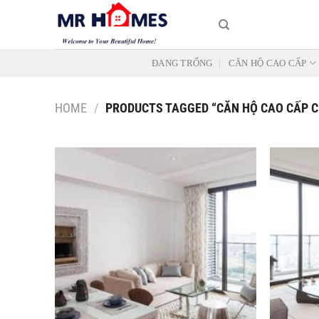
Skip
to
content
ĐANG TRỐNG
CĂN HỘ CAO CẤP
HOME
/
PRODUCTS TAGGED “CĂN HỘ CAO CẤP C
Add to
Wishlist