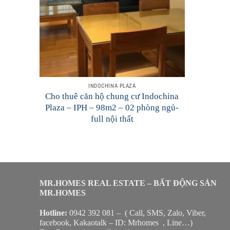
INDOCHINA PLAZA
Cho thuê căn hộ chung cư Indochina
Plaza – IPH – 98m2 – 02 phòng ngủ-
full nội thất
MR.HOMES REAL ESTATE – BẤT ĐỘNG SẢN
MR.HOMES
Hotline:
0942 392 081 – ( Call, SMS, Zalo, Viber,
facebook, Kakaotalk – ID: Mrhomes , Line…)