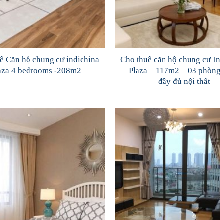
ê Căn hộ chung cư indichina
Cho thuê căn hộ chung cư I
aza 4 bedrooms -208m2
Plaza – 117m2 – 03 phòng
đầy đủ nội thất
Add to
Wishlist