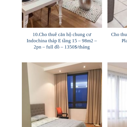
10.Cho thuê căn hộ chung cư
Cho thu
Indochina tháp E tầng 15 – 98m2 –
Pl
2pn – full đồ – 1350$/tháng
Add to
Wishlist