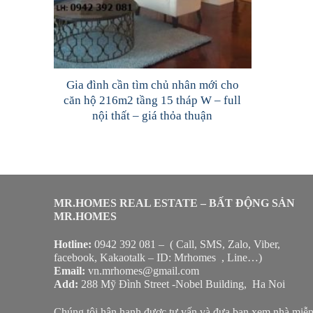
Gia đình cần tìm chủ nhân mới cho
căn hộ 216m2 tầng 15 tháp W – full
nội thất – giá thỏa thuận
MR.HOMES REAL ESTATE – BẤT ĐỘNG SẢN
MR.HOMES
Hotline:
0942 392 081 – ( Call, SMS, Zalo, Viber,
facebook, Kakaotalk – ID: Mrhomes , Line…)
Email:
vn.mrhomes@gmail.com
Add:
288 Mỹ Đình Street -Nobel Building, Ha Noi
Chúng tôi hân hạnh được tư vấn và đưa bạn xem nhà miễ