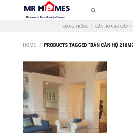
Skip
to
content
ĐANG TRỐNG
CĂN HỘ CAO CẤP
HOME
/
PRODUCTS TAGGED “BÁN CĂN HỘ 216M
Add to
Wishlist