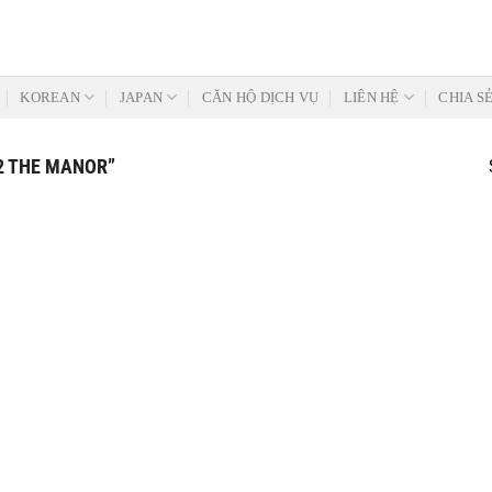
KOREAN
JAPAN
CĂN HỘ DỊCH VỤ
LIÊN HỆ
CHIA S
2 THE MANOR”