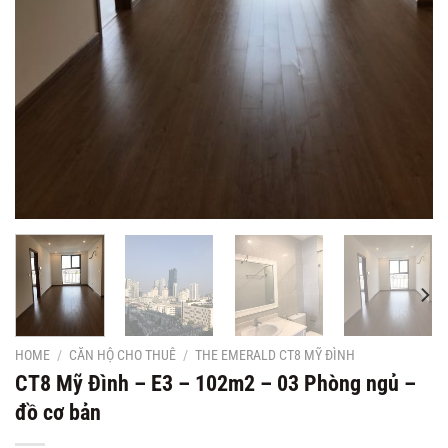
HOME
/
CĂN HỘ CHO THUÊ
/
THE EMERALD CT8 MỸ ĐÌNH
CT8 Mỹ Đình – E3 – 102m2 – 03 Phòng ngủ –
đồ cơ bản