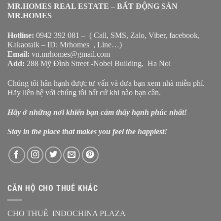
MR.HOMES REAL ESTATE – BẤT ĐỘNG SẢN
MR.HOMES
Hotline:
0942 392 081 – ( Call, SMS, Zalo, Viber, facebook,
Kakaotalk – ID: Mrhomes , Line…)
Email:
vn.mrhomes@gmail.com
Add:
288 Mỹ Đình Street -Nobel Building, Ha Noi
Chúng tôi hân hạnh được tư vấn và đưa bạn xem nhà miễn phí.
Hãy liên hệ với chúng tôi bất cứ khi nào bạn cần.
Hãy ở những nơi khiến bạn cảm thấy hạnh phúc nhất!
Stay in the place that makes you feel the happiest!
CĂN HỘ CHO THUÊ KHÁC
CHO THUÊ INDOCHINA PLAZA