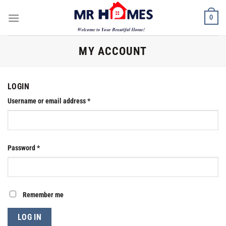
Skip
0
to
content
MY ACCOUNT
LOGIN
Username or email address
*
Password
*
Remember me
LOG IN