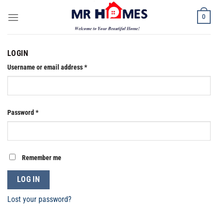
Skip
0
to
content
LOGIN
Username or email address
*
Password
*
Remember me
LOG IN
Lost your password?