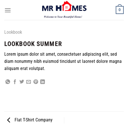
Skip
0
to
content
Lookbook
LOOKBOOK SUMMER
Lorem ipsum dolor sit amet, consectetuer adipiscing elit, sed
diam nonummy nibh euismod tincidunt ut laoreet dolore magna
aliquam erat volutpat.
Flat T-Shirt Company