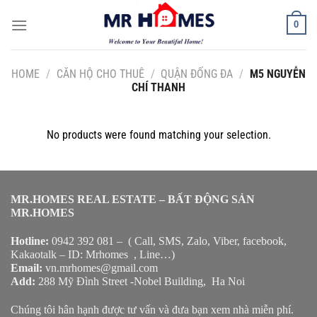
Skip
0
to
content
HOME
/
CĂN HỘ CHO THUÊ
/
QUẬN ĐỐNG ĐA
/
M5 NGUYỄN
CHÍ THANH
No products were found matching your selection.
MR.HOMES REAL ESTATE – BẤT ĐỘNG SẢN
MR.HOMES
Hotline:
0942 392 081 – ( Call, SMS, Zalo, Viber, facebook,
Kakaotalk – ID: Mrhomes , Line…)
Email:
vn.mrhomes@gmail.com
Add:
288 Mỹ Đình Street -Nobel Building, Ha Noi
Chúng tôi hân hạnh được tư vấn và đưa bạn xem nhà miễn phí.