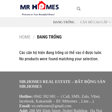
Skip
to
content
ĐANG TRỐNG
CĂN HỘ CAO CẤP
HOME
/
ĐANG TRỐNG
Các căn hộ hiện đang trống có thể vào ở được luôn.
No products were found matching your selection.
MR.HOMES REAL ESTATE – BẤT ĐỘNG SẢN
MR.HOMES
Hotline:
0942 392 081 – ( Call, SMS, Zalo, Viber,
facebook, Kakaotalk – ID: Mrhomes , Line…)
Email:
vn.mrhomes@gmail.com
Add:
288 Mỹ Đình Street -Nobel Building, Ha Noi